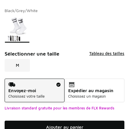
Black/Grey/White
Veuillez sélectionner un modèle
*
Page 1 de 1 affichant 1 à 1 de 1 couleurs.
Sélectionner une taille
Tableau des tailles
M
Méthode d’expédition
Envoyez-moi
Expédier au magasin
Choisissez votre taille
Choisissez un magasin
Livraison standard gratuite pour les membres de FLX Rewards
Ajouter au panier