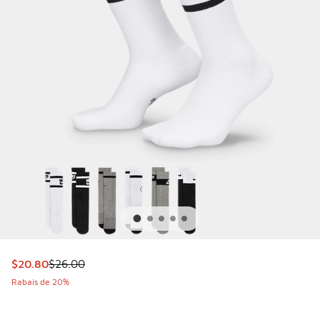
Cet article est en solde. Le prix est passé de $26.00 à $20
$20.80
$26.00
Rabais de 20%