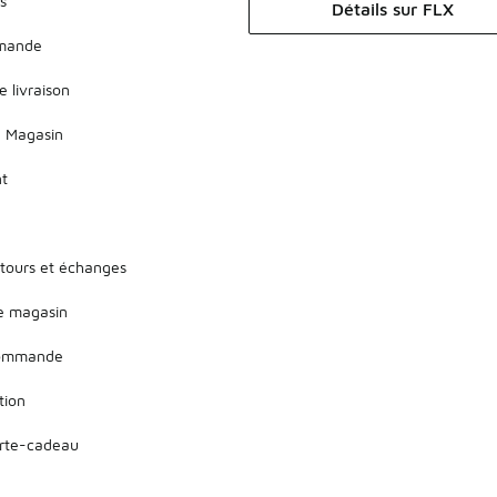
s
Détails sur FLX
mmande
e livraison
 Magasin
nt
etours et échanges
de magasin
 commande
tion
arte-cadeau