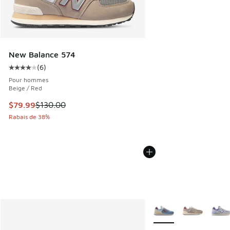
New Balance 574
(
6
)
Cote moyenne du client - [4 sur 5 étoiles], 6 commentaires
Pour hommes
Beige / Red
Cet article est en solde. Le prix est passé de $130.00 à $7
$79.99
$130.00
Rabais de 38%
Plus de couleurs dispo