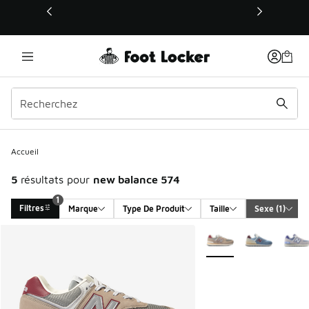
Ce lien s’ouvrira dans une nouvelle fenêtre
1
Accueil
5
résultats pour
new balance 574
1
Filtres
Marque
Type De Produit
Taille
Sexe
 (1)
Search Results
Plus de couleurs dispo