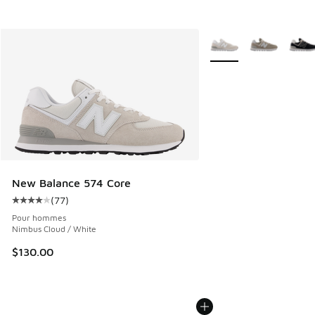
Plus de couleurs dispo
New Balance 574 Core
(
77
)
Cote moyenne du client - [4 sur 5 étoiles], 77 commentair
Pour hommes
Nimbus Cloud / White
$130.00