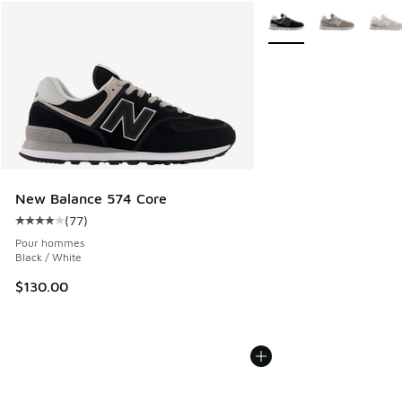
Plus de couleurs dispo
New Balance 574 Core
(
77
)
Cote moyenne du client - [4 sur 5 étoiles], 77 commentair
Pour hommes
Black / White
$130.00