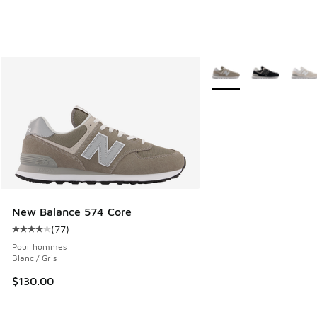
Plus de couleurs dispo
New Balance 574 Core
(
77
)
Cote moyenne du client - [4 sur 5 étoiles], 77 commentair
Pour hommes
Blanc / Gris
$130.00