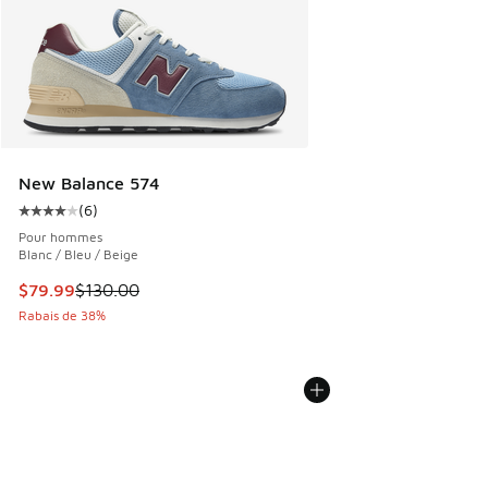
New Balance 574
(
6
)
Cote moyenne du client - [4 sur 5 étoiles], 6 commentaires
Pour hommes
Blanc / Bleu / Beige
Cet article est en solde. Le prix est passé de $130.00 à $7
$79.99
$130.00
Rabais de 38%