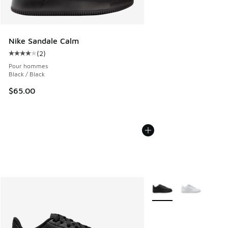
Nike Sandale Calm
(
2
)
Cote moyenne du client - [4 sur 5 étoiles], 2 commentaires
Pour hommes
Black / Black
$65.00
Plus de couleurs dispo