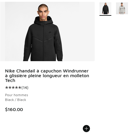
Plus de couleurs 
Nike Chandail à capuchon Windrunner
à glissière pleine longueur en molleton
Tech
(
14
)
Cote moyenne du client - [5 sur 5 étoiles], 14 commentaire
Pour hommes
Black / Black
$160.00