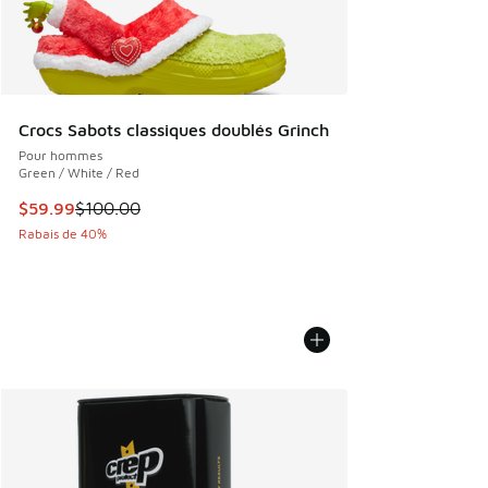
Crocs Sabots classiques doublés Grinch
Pour hommes
Green / White / Red
Cet article est en solde. Le prix est passé de $100.00 à $5
$59.99
$100.00
Rabais de 40%