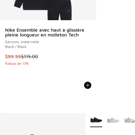
Nike Ensemble avec haut à glissière
pleine longueur en molleton Tech
Garçons, maternelle
Black / Black
Cet article est en solde. Le prix est passé de $115.00 à $99
$99.99
$115.00
Rabais de 13%
Plus de couleurs dispo