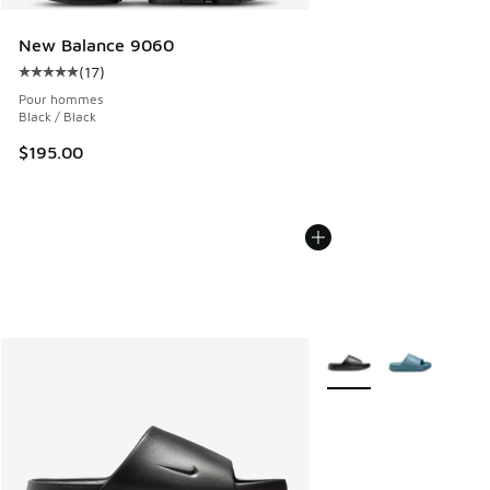
New Balance 9060
(
17
)
Cote moyenne du client - [5 sur 5 étoiles], 17 commentaire
Pour hommes
Black / Black
$195.00
Plus de couleurs dispo