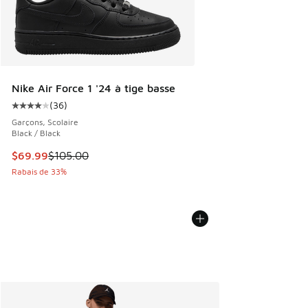
Nike Air Force 1 '24 à tige basse
(
36
)
Cote moyenne du client - [4 sur 5 étoiles], 36 commentair
Garçons, Scolaire
Black / Black
Cet article est en solde. Le prix est passé de $105.00 à $6
$69.99
$105.00
Rabais de 33%