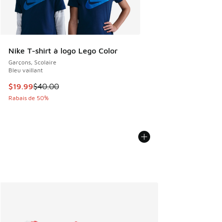
Nike T-shirt à logo Lego Color
Garçons, Scolaire
Bleu vaillant
Cet article est en solde. Le prix est passé de $40.00 à $19
$19.99
$40.00
Rabais de 50%