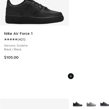
Nike Air Force 1
(
401
)
Cote moyenne du client - [5 sur 5 étoiles], 401 commentai
Garçons, Scolaire
Black / Black
$105.00
Plus de couleurs dispo