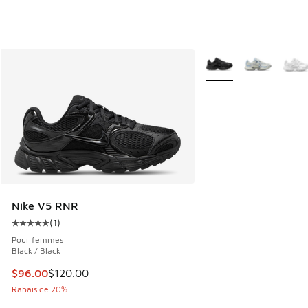
Plus de couleurs dispo
Nike V5 RNR
(
1
)
Cote moyenne du client - [5 sur 5 étoiles], 1 commentaires
Pour femmes
Black / Black
Cet article est en solde. Le prix est passé de $120.00 à $9
$96.00
$120.00
Rabais de 20%