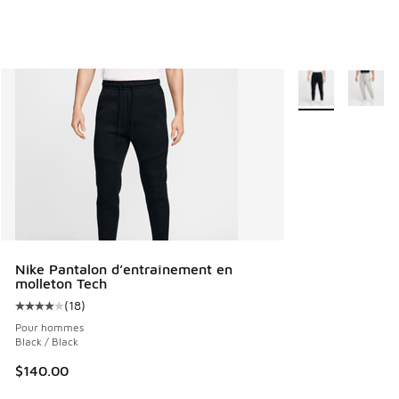
Plus de couleurs 
Nike Pantalon d’entraînement en
molleton Tech
(
18
)
Cote moyenne du client - [4 sur 5 étoiles], 18 commentaire
Pour hommes
Black / Black
$140.00