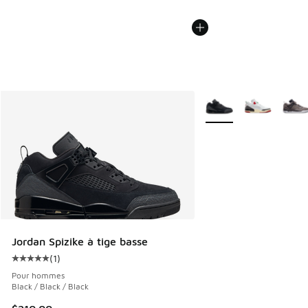
Plus de couleurs dispo
Jordan Spizike à tige basse
(
1
)
Cote moyenne du client - [5 sur 5 étoiles], 1 commentaires
Pour hommes
Black / Black / Black