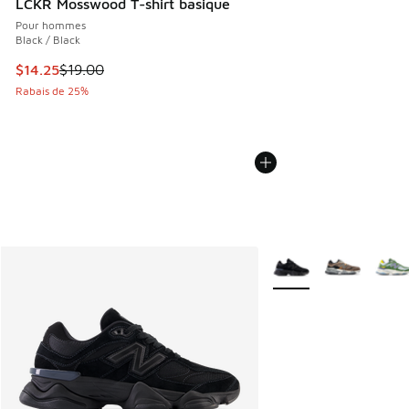
LCKR Mosswood T-shirt basique
Pour hommes
Black / Black
Cet article est en solde. Le prix est passé de $19.00 à $14.
$14.25
$19.00
Rabais de 25%
Plus de couleurs dispo