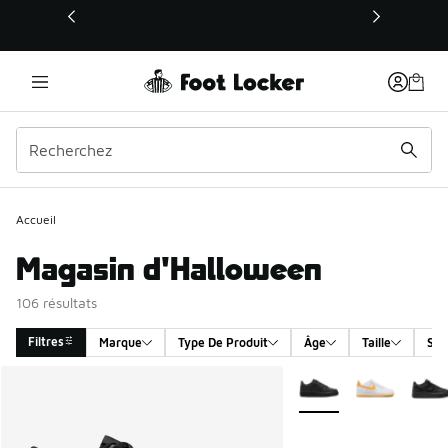
Ce lien s’ouvrira dans une nouvelle fenêtre
Accueil
Magasin d'Halloween
106 résultats
Filtres
Marque
Type De Produit
Âge
Taille
Sex
Search Results
Plus de couleurs dispo