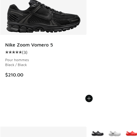
Nike Zoom Vomero 5
(
3
)
Cote moyenne du client - [5 sur 5 étoiles], 3 commentaires
Pour hommes
Black / Black
$210.00
Plus de couleurs dispo