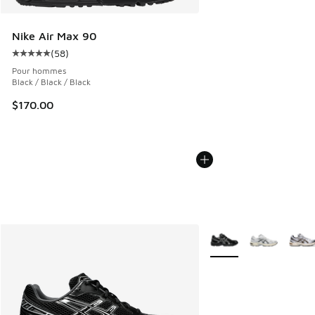
Nike Air Max 90
(
58
)
Cote moyenne du client - [5 sur 5 étoiles], 58 commentair
Pour hommes
Black / Black / Black
$170.00
Plus de couleurs dispo