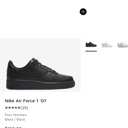
Plus de couleurs dispo
Nike Air Force 1 '07
(
25
)
Cote moyenne du client - [5 sur 5 étoiles], 25 commentair
Pour femmes
Black / Black