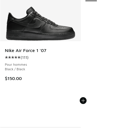
Nike Air Force 1 '07
(
111
)
Cote moyenne du client - [5 sur 5 étoiles], 111 commentair
Pour hommes
Black / Black
$150.00