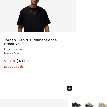
Jordan T-shirt surdimensionné
Brooklyn
Pour hommes
Black / Black
Cet article est en solde. Le prix est passé de $48.00 à $36
$36.00
$48.00
Rabais de 25%
Plus de couleurs dispo