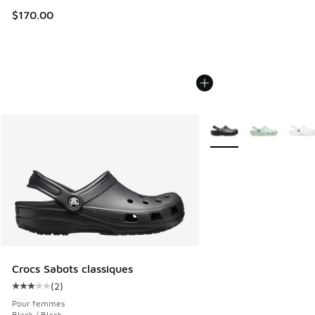
$170.00
Plus de couleurs dispo
Crocs Sabots classiques
(
2
)
Cote moyenne du client - [3 sur 5 étoiles], 2 commentaires
Pour femmes
Black / Black