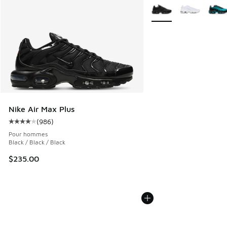
Plus de couleurs dispo
Nike Air Max Plus
(
986
)
Cote moyenne du client - [4 sur 5 étoiles], 986 commentai
Pour hommes
Black / Black / Black
$235.00