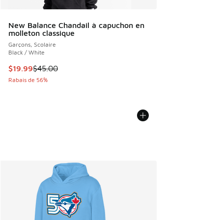
New Balance Chandail à capuchon en
molleton classique
Garçons, Scolaire
Black / White
Cet article est en solde. Le prix est passé de $45.00 à $19.
$19.99
$45.00
Rabais de 56%