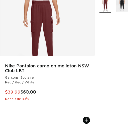
Plus de couleurs 
Nike Pantalon cargo en molleton NSW
Club LBT
Garçons, Scolaire
Red / Red / White
Cet article est en solde. Le prix est passé de $60.00 à $39
$39.99
$60.00
Rabais de 33%