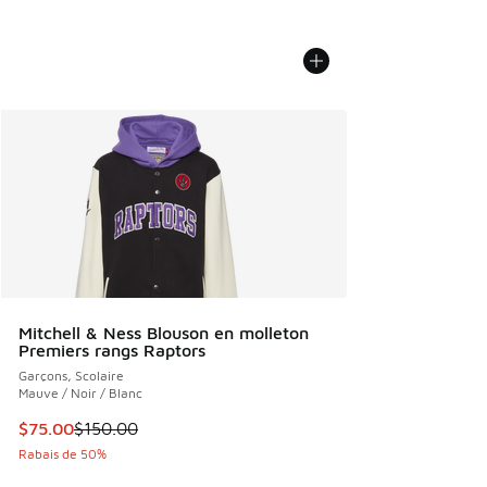
Mitchell & Ness Blouson en molleton
Premiers rangs Raptors
Garçons, Scolaire
Mauve / Noir / Blanc
Cet article est en solde. Le prix est passé de $150.00 à $7
$75.00
$150.00
Rabais de 50%