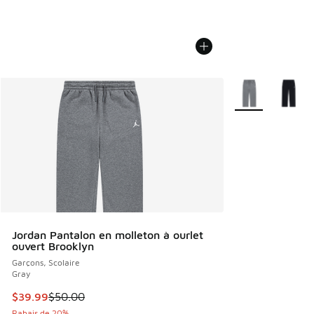
Plus de couleurs 
Jordan Pantalon en molleton à ourlet
ouvert Brooklyn
Garçons, Scolaire
Gray
Cet article est en solde. Le prix est passé de $50.00 à $39
$39.99
$50.00
Rabais de 20%