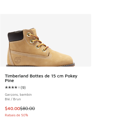
Timberland Bottes de 15 cm Pokey
Pine
(
9
)
Cote moyenne du client - [4 sur 5 étoiles], 9 commentaires
Garçons, bambin
Blé / Brun
Cet article est en solde. Le prix est passé de $80.00 à $40
$40.00
$80.00
Rabais de 50%