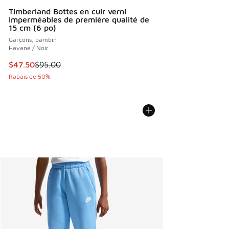
Timberland Bottes en cuir verni
imperméables de première qualité de
15 cm (6 po)
Garçons, bambin
Havane / Noir
Cet article est en solde. Le prix est passé de $95.00 à $47
$47.50
$95.00
Rabais de 50%