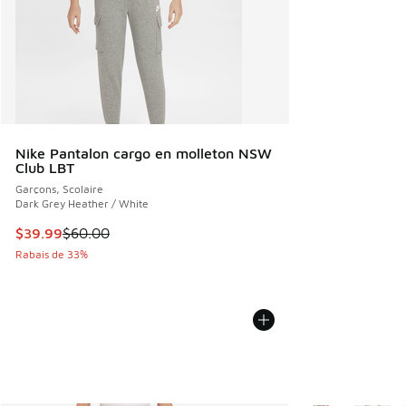
Nike Pantalon cargo en molleton NSW
Club LBT
Garçons, Scolaire
Dark Grey Heather / White
Cet article est en solde. Le prix est passé de $60.00 à $39
$39.99
$60.00
Rabais de 33%