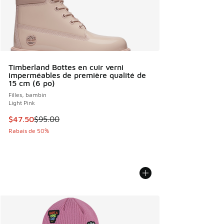
Timberland Bottes en cuir verni
imperméables de première qualité de
15 cm (6 po)
Filles, bambin
Light Pink
Cet article est en solde. Le prix est passé de $95.00 à $47
$47.50
$95.00
Rabais de 50%