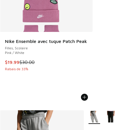
Nike Ensemble avec tuque Patch Peak
Filles, Scolaire
Pink / White
Cet article est en solde. Le prix est passé de $30.00 à $19
$19.99
$30.00
Rabais de 33%
Plus de couleurs disp