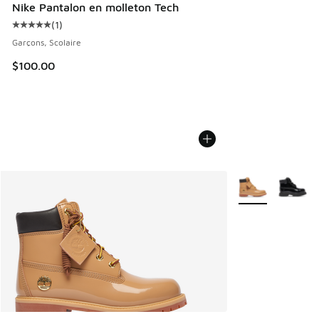
Nike Pantalon en molleton Tech
(
1
)
Cote moyenne du client - [5 sur 5 étoiles], 1 commentaires
Garçons, Scolaire
$100.00
Plus de couleurs 