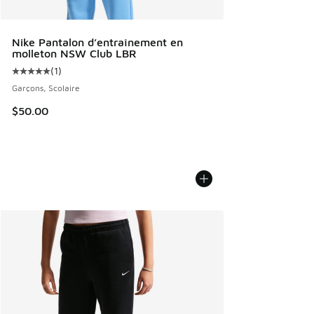
Nike Pantalon d’entraînement en
molleton NSW Club LBR
(
1
)
Cote moyenne du client - [5 sur 5 étoiles], 1 commentaires
Garçons, Scolaire
$50.00