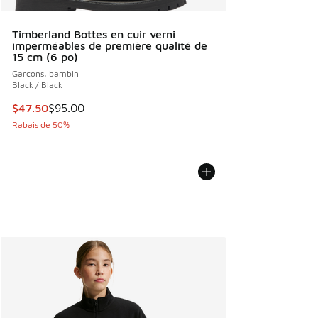
Timberland Bottes en cuir verni
imperméables de première qualité de
15 cm (6 po)
Garçons, bambin
Black / Black
Cet article est en solde. Le prix est passé de $95.00 à $47
$47.50
$95.00
Rabais de 50%