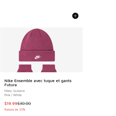
Nike Ensemble avec tuque et gants
Futura
Filles, Scolaire
Pink / White
Cet article est en solde. Le prix est passé de $30.00 à $19
$19.99
$30.00
Rabais de 33%