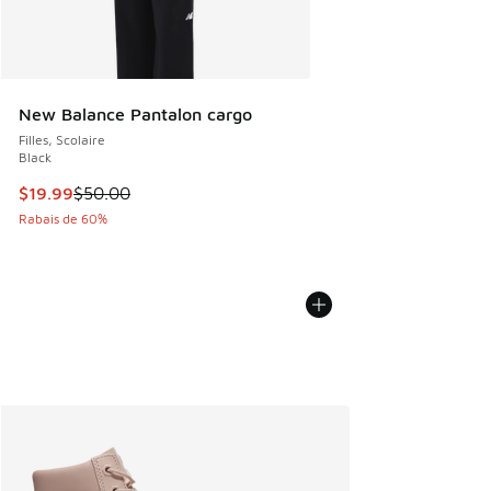
New Balance Pantalon cargo
Filles, Scolaire
Black
Cet article est en solde. Le prix est passé de $50.00 à $19
$19.99
$50.00
Rabais de 60%