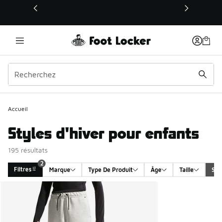
Ce lien s’ouvrira dans une nouvelle fenêtre
Accueil
Styles d'hiver pour enfants
195 résultats
2
Filtres
Marque
Type De Produit
Âge
Taille
Sex
Search Results