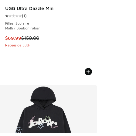
UGG Ultra Dazzle Mini
(
1
)
Cote moyenne du client - [1 sur 5 étoiles], 1 commentaires
Filles, Scolaire
Multi / Bonbon ruban
Cet article est en solde. Le prix est passé de $150.00 à $6
$69.99
$150.00
Rabais de 53%