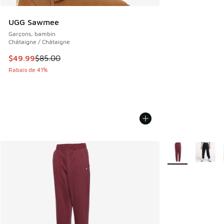
UGG Sawmee
Garçons, bambin
Châtaigne / Châtaigne
Cet article est en solde. Le prix est passé de $85.00 à $49
$49.99
$85.00
Rabais de 41%
Plus de couleurs 