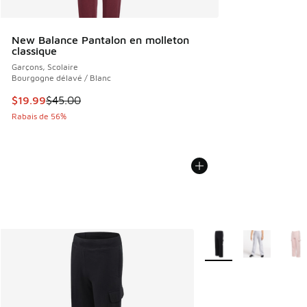
New Balance Pantalon en molleton
classique
Garçons, Scolaire
Bourgogne délavé / Blanc
Cet article est en solde. Le prix est passé de $45.00 à $19.
$19.99
$45.00
Rabais de 56%
Plus de couleurs dispo