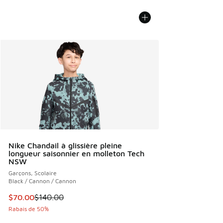
Nike Chandail à glissière pleine
longueur saisonnier en molleton Tech
NSW
Garçons, Scolaire
Black / Cannon / Cannon
Cet article est en solde. Le prix est passé de $140.00 à $7
$70.00
$140.00
Rabais de 50%