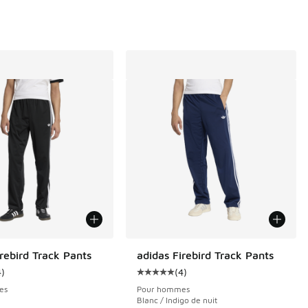
irebird Track Pants
adidas Firebird Track Pants
4
)
(
4
)
3 commentaires
nne du client - [5 sur 5 étoiles], 4 commentaires
Cote moyenne du client - [5 sur 5
es
Pour hommes
Blanc / Indigo de nuit