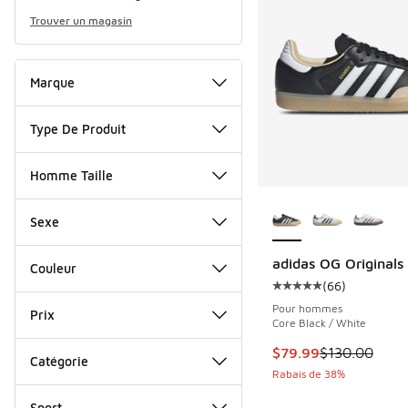
Trouver un magasin
Marque
Type De Produit
Homme Taille
Plus de couleurs dis
Sexe
adidas OG Original
Couleur
(
66
)
Cote moyenne du clie
Pour hommes
Prix
Core Black / White
Cet article est en s
$79.99
$130.00
Catégorie
Rabais de 38%
Sport