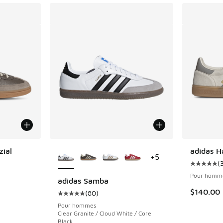
Plus de couleurs disponibles
zial
adidas H
+
5
(
nt - [5 sur 5 étoiles], 35 commentaires
Cote moy
Pour homm
adidas Samba
$140.00
(
80
)
Cote moyenne du client - [5 sur 5 étoiles], 
Pour hommes
Clear Granite / Cloud White / Core
Black