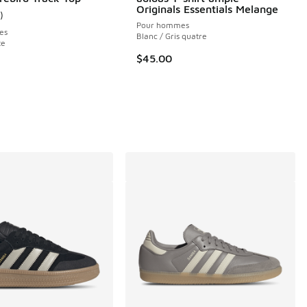
Originals Essentials Melange
)
nne du client - [4 sur 5 étoiles], 1 commentaires
Pour hommes
es
Blanc / Gris quatre
5 commentaires
te
$45.00
e $45.00 à $22.50