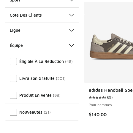
Cote Des Clients
Ligue
Équipe
Autre
Éligible À La Réduction
(
48
)
Livraison Gratuite
(
201
)
adidas Handball Spe
Produit En Vente
(
93
)
(
35
)
Cote moyenne du clie
Pour hommes
Nouveautés
(
21
)
$140.00