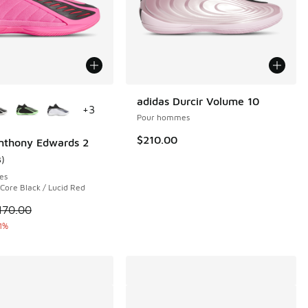
couleurs disponibles
adidas Durcir Volume 10
+
3
Pour hommes
$210.00
nthony Edwards 2
3
)
nne du client - [5 sur 5 étoiles], 3 commentaires
es
 Core Black / Lucid Red
le est en solde. Le prix est passé de $170.00 à $99.99
170.00
1%