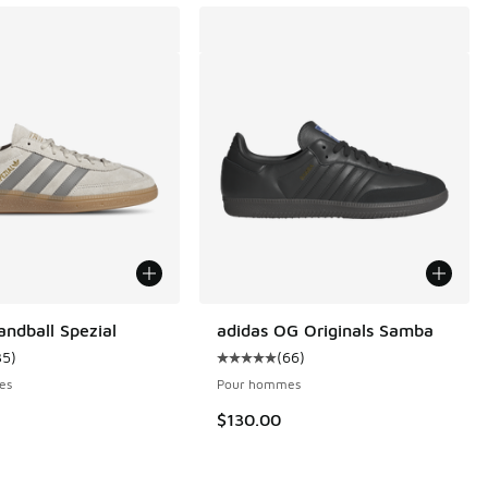
andball Spezial
adidas OG Originals Samba
35
)
(
66
)
enne du client - [5 sur 5 étoiles], 35 commentaires
Cote moyenne du client - [5 sur 5
es
Pour hommes
$130.00
80 commentaires