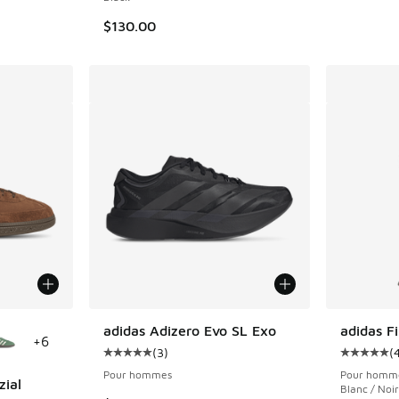
$130.00
ponibles
adidas Adizero Evo SL Exo
adidas F
+
6
(
3
)
(
Cote moyenne du client - [5 sur 5 étoiles], 
Cote moye
Pour hommes
Pour homm
zial
Blanc / Noir