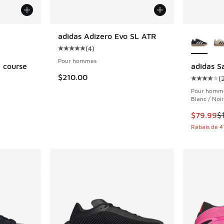
ponibles
Plus de 
adidas Adizero Evo SL ATR
(
4
)
Cote moyenne du client - [5 sur 5 étoiles], 
Pour hommes
 course
adidas 
$210.00
(
Cote moye
nt - [5 sur 5 étoiles], 1 commentaires
Pour homm
Blanc / Noir
Cet artic
$79.99
$
Rabais de 