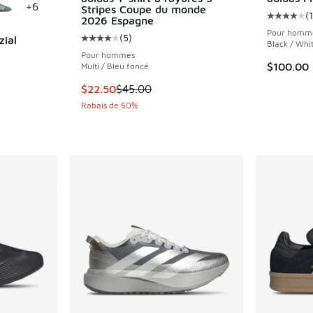
+
6
Stripes Coupe du monde
(
1
Cote moye
2026 Espagne
Pour homm
(
5
)
zial
Cote moyenne du client - [4 sur 5 étoiles], 
Black / Whi
Pour hommes
nt - [5 sur 5 étoiles], 35 commentaires
$100.00
Multi / Bleu foncé
Cet article est en solde. Le prix est passé d
$22.50
$45.00
Rabais de 50%
olde. Le prix est passé de $140.00 à $99.99