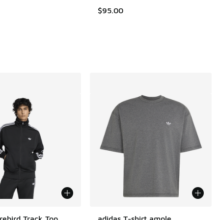
$95.00
irebird Track Top
adidas T-shirt ample