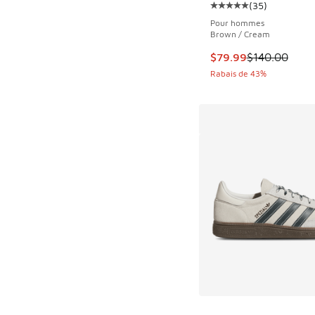
(
35
)
Cote moyenne du clie
Pour hommes
Brown / Cream
Cet article est en s
$79.99
$140.00
Rabais de 43%
Plus de couleurs dis