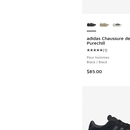
Plus de couleurs dis
adidas Chaussure de
Purechill
(
1
)
Cote moyenne du clie
Pour hommes
Black / Black
$85.00