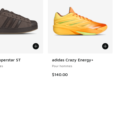
uperstar ST
adidas Crazy Energy+
es
Pour hommes
3 commentaires
$140.00