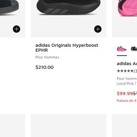
Plus de 
adidas Originals Hyperboost
EPHR
Pour hommes
adidas A
$210.00
(
Cote moye
Pour homm
Lucid Pink /
Cet artic
$99.99
$
Rabais de 4