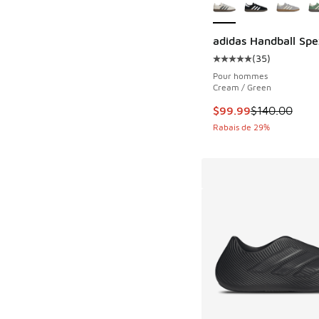
adidas Handball Spe
(
35
)
Cote moyenne du clie
Pour hommes
Cream / Green
Cet article est en s
$99.99
$140.00
Rabais de 29%