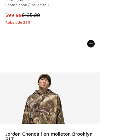
Champignon / Rouge feu
Cet article est en solde. Le prix est passé de $135.00 à $9
$99.99
$135.00
Rabais de 26%
Jordan Chandail en molleton Brooklyn
RLT