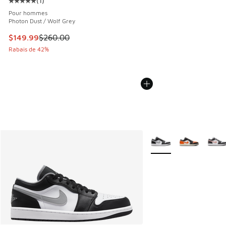
(
1
)
Cote moyenne du client - [5 sur 5 étoiles], 1 commentaires
Pour hommes
Photon Dust / Wolf Grey
Cet article est en solde. Le prix est passé de $260.00 à $1
$149.99
$260.00
Rabais de 42%
Plus de couleurs dispo