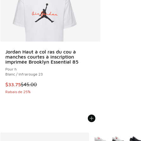
Jordan Haut à col ras du cou à
manches courtes à inscription
imprimée Brooklyn Essential 85
Pour h
Blanc / Infrarouge 23
Cet article est en solde. Le prix est passé de $45.00 à $33
$33.75
$45.00
Rabais de 25%
Plus de couleurs dispo