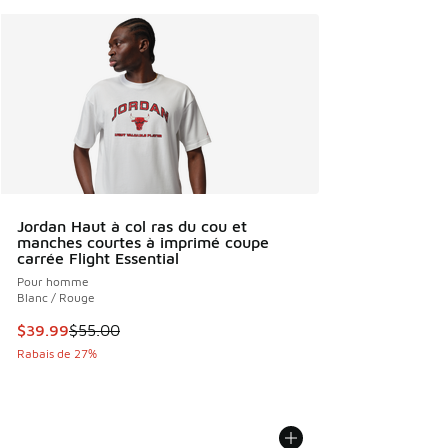
Jordan Haut à col ras du cou et
manches courtes à imprimé coupe
carrée Flight Essential
Pour homme
Blanc / Rouge
Cet article est en solde. Le prix est passé de $55.00 à $39
$39.99
$55.00
Rabais de 27%