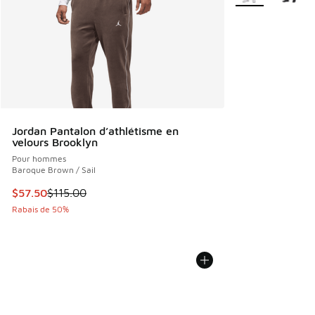
Jordan Pantalon d’athlétisme en
velours Brooklyn
Pour hommes
Baroque Brown / Sail
Cet article est en solde. Le prix est passé de $115.00 à $5
$57.50
$115.00
Rabais de 50%