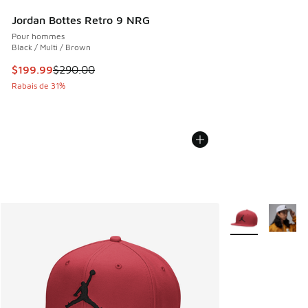
Jordan Bottes Retro 9 NRG
Pour hommes
Black / Multi / Brown
Cet article est en solde. Le prix est passé de $290.00 à $1
$199.99
$290.00
Rabais de 31%
Plus de couleurs 