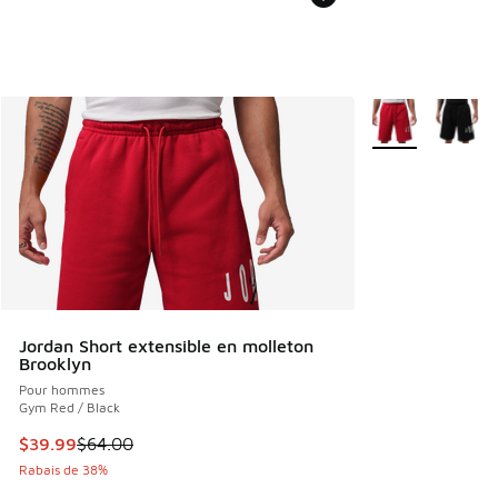
Plus de couleurs 
Jordan Short extensible en molleton
Brooklyn
Pour hommes
Gym Red / Black
Cet article est en solde. Le prix est passé de $64.00 à $39
$39.99
$64.00
Rabais de 38%