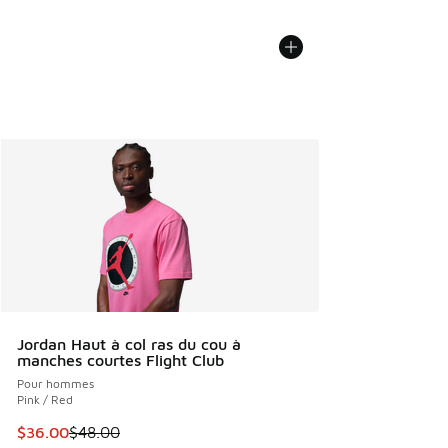
Jordan Haut à col ras du cou à
manches courtes Flight Club
Pour hommes
Pink / Red
Cet article est en solde. Le prix est passé de $48.00 à $36
$36.00
$48.00