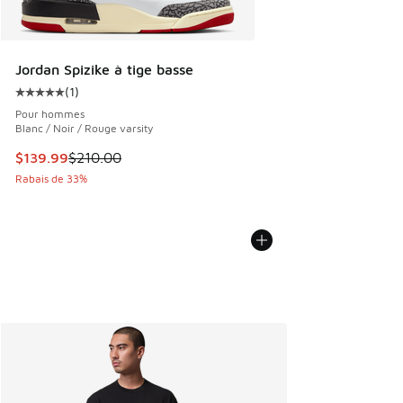
Jordan Spizike à tige basse
(
1
)
Cote moyenne du client - [5 sur 5 étoiles], 1 commentaires
Pour hommes
Blanc / Noir / Rouge varsity
Cet article est en solde. Le prix est passé de $210.00 à $1
$139.99
$210.00
Rabais de 33%