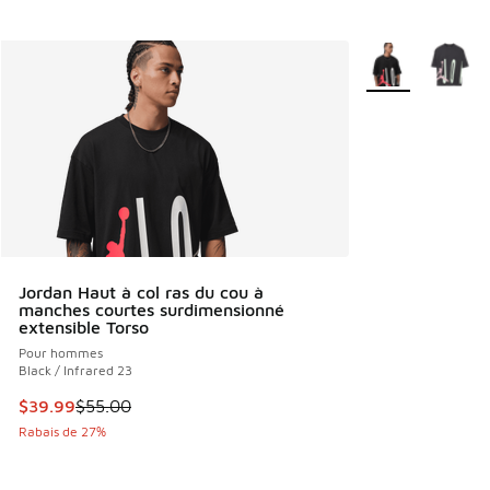
Plus de couleurs 
Jordan Haut à col ras du cou à
manches courtes surdimensionné
extensible Torso
Pour hommes
Black / Infrared 23
Cet article est en solde. Le prix est passé de $55.00 à $39
$39.99
$55.00
Rabais de 27%