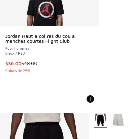
Jordan Haut à col ras du cou à
manches courtes Flight Club
Pour hommes
Black / Red
Cet article est en solde. Le prix est passé de $48.00 à $36
$36.00
$48.00
Rabais de 25%
Plus de couleurs dispo