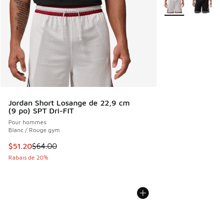
Jordan Short Losange de 22,9 cm
(9 po) SPT Dri-FIT
Pour hommes
Blanc / Rouge gym
Cet article est en solde. Le prix est passé de $64.00 à $51
$51.20
$64.00
Rabais de 20%