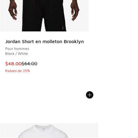
Jordan Short en molleton Brooklyn
Pour hommes
Black / White
Cet article est en solde. Le prix est passé de $64.00 à $48
$48.00
$64.00
Rabais de 25%