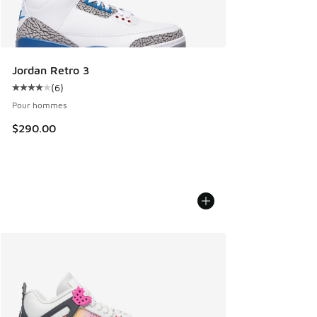
Jordan Retro 3
(
6
)
Cote moyenne du client - [4 sur 5 étoiles], 6 commentaires
Pour hommes
$290.00