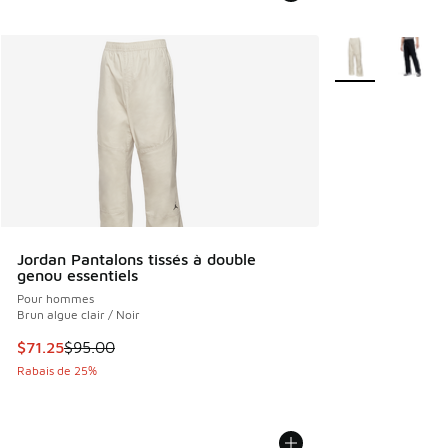
Plus de couleurs 
Jordan Pantalons tissés à double
genou essentiels
Pour hommes
Brun algue clair / Noir
Cet article est en solde. Le prix est passé de $95.00 à $71.
$71.25
$95.00
Rabais de 25%