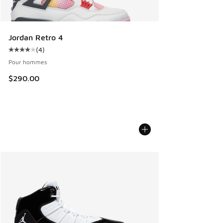
Jordan Retro 4
(
4
)
Cote moyenne du client - [4 sur 5 étoiles], 4 commentaires
Pour hommes
$290.00