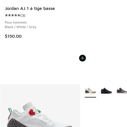
Jordan AJ 1 à tige basse
(
3
)
Cote moyenne du client - [5 sur 5 étoiles], 3 commentaires
Pour hommes
Black / White / Grey
$150.00
Plus de couleurs dispo