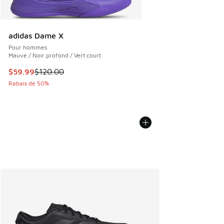
adidas Dame X
Pour hommes
Mauve / Noir profond / Vert court
Cet article est en solde. Le prix est passé de $120.00 à $5
$59.99
$120.00
Rabais de 50%