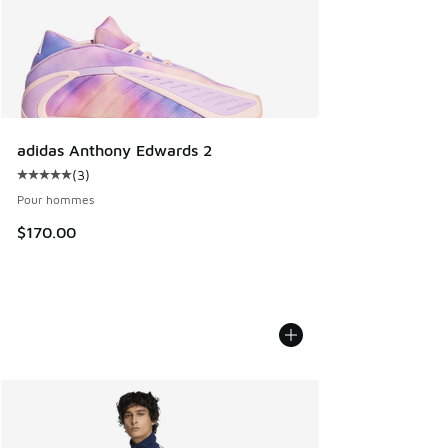
adidas Anthony Edwards 2
(
3
)
Cote moyenne du client - [5 sur 5 étoiles], 3 commentaires
Pour hommes
$170.00