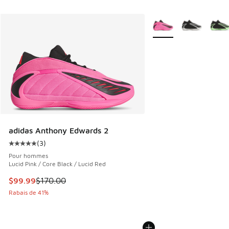
Plus de couleurs dispo
adidas Anthony Edwards 2
(
3
)
Cote moyenne du client - [5 sur 5 étoiles], 3 commentaires
Pour hommes
Lucid Pink / Core Black / Lucid Red
Cet article est en solde. Le prix est passé de $170.00 à $9
$99.99
$170.00
Rabais de 41%