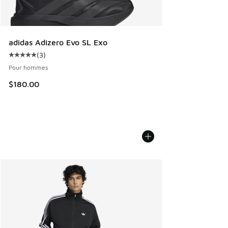
adidas Adizero Evo SL Exo
(
3
)
Cote moyenne du client - [5 sur 5 étoiles], 3 commentaires
Pour hommes
$180.00