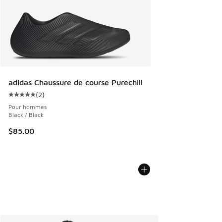
adidas Chaussure de course Purechill
(
2
)
Cote moyenne du client - [5 sur 5 étoiles], 2 commentaires
Pour hommes
Black / Black
$85.00