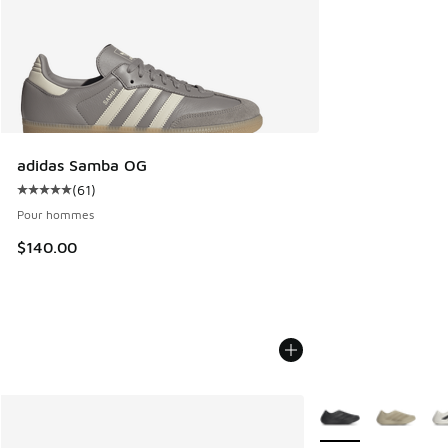
adidas Samba OG
(
61
)
Cote moyenne du client - [5 sur 5 étoiles], 61 commentaire
Pour hommes
$140.00
Plus de couleurs di