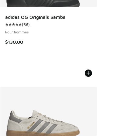
adidas OG Originals Samba
(
66
)
Cote moyenne du client - [5 sur 5 étoiles], 66 commentair
Pour hommes
$130.00