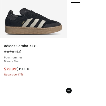
adidas Samba XLG
(
2
)
Cote moyenne du client - [4 sur 5 étoiles], 2 commentaires
Pour hommes
Blanc / Noir
Cet article est en solde. Le prix est passé de $150.00 à $7
$79.99
$150.00
Rabais de 47%