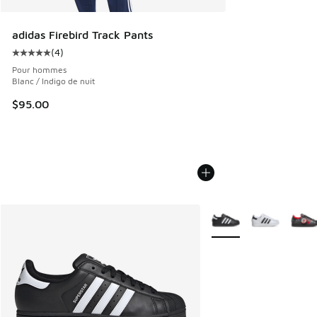
adidas Firebird Track Pants
(
4
)
Cote moyenne du client - [5 sur 5 étoiles], 4 commentaires
Pour hommes
Blanc / Indigo de nuit
$95.00
Plus de couleurs dispo