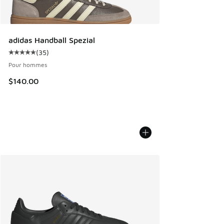
adidas Handball Spezial
(
35
)
Cote moyenne du client - [5 sur 5 étoiles], 35 commentair
Pour hommes
$140.00