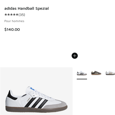
adidas Handball Spezial
(
35
)
Cote moyenne du client - [5 sur 5 étoiles], 35 commentair
Pour hommes
$140.00
Plus de couleurs dispo