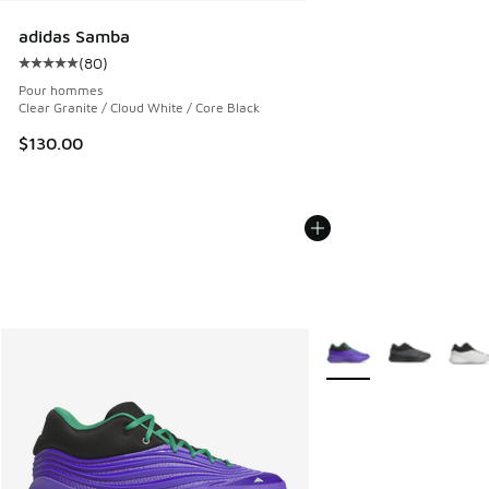
adidas Samba
(
80
)
Cote moyenne du client - [5 sur 5 étoiles], 80 commentair
Pour hommes
Clear Granite / Cloud White / Core Black
$130.00
Plus de couleurs dispo