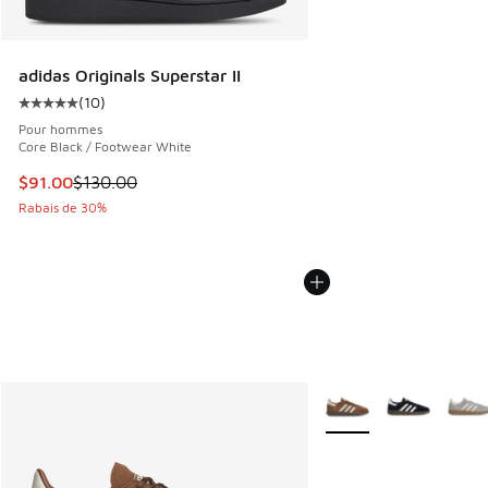
adidas Originals Superstar II
(
10
)
Cote moyenne du client - [5 sur 5 étoiles], 10 commentair
Pour hommes
Core Black / Footwear White
Cet article est en solde. Le prix est passé de $130.00 à $9
$91.00
$130.00
Rabais de 30%
Plus de couleurs dispo