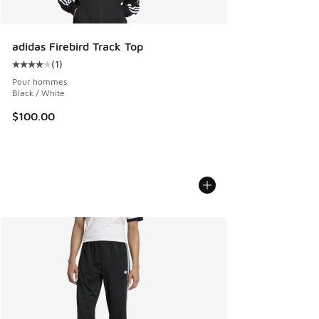
adidas Firebird Track Top
(
1
)
Cote moyenne du client - [4 sur 5 étoiles], 1 commentaires
Pour hommes
Black / White
$100.00