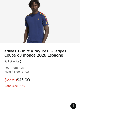
adidas T-shirt à rayures 3-Stripes
Coupe du monde 2026 Espagne
(
5
)
Cote moyenne du client - [4 sur 5 étoiles], 5 commentaires
Pour hommes
Multi / Bleu foncé
Cet article est en solde. Le prix est passé de $45.00 à $22
$22.50
$45.00
Rabais de 50%