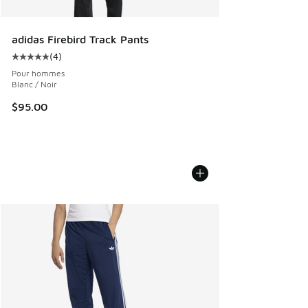
adidas Firebird Track Pants
(
4
)
Cote moyenne du client - [5 sur 5 étoiles], 4 commentaires
Pour hommes
Blanc / Noir
$95.00