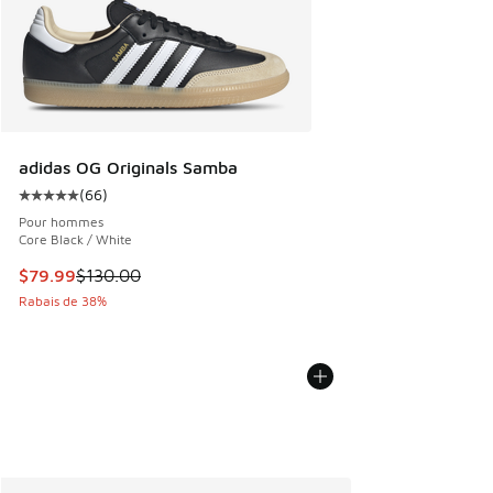
adidas OG Originals Samba
(
66
)
Cote moyenne du client - [5 sur 5 étoiles], 66 commentair
Pour hommes
Core Black / White
Cet article est en solde. Le prix est passé de $130.00 à $7
$79.99
$130.00
Rabais de 38%