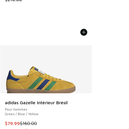
adidas Gazelle Intérieur Brésil
Pour hommes
Green / Blue / Yellow
Cet article est en solde. Le prix est passé de $160.00 à $7
$79.99
$160.00