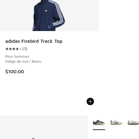
adidas Firebird Track Top
(
1
)
Cote moyenne du client - [4 sur 5 étoiles], 1 commentaires
Pour hommes
Indigo de nuit / Blanc
$100.00
Plus de couleurs dispo