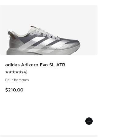
adidas Adizero Evo SL ATR
(
4
)
Cote moyenne du client - [5 sur 5 étoiles], 4 commentaires
Pour hommes
$210.00