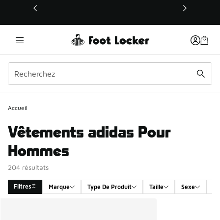
Ce lien s’ouvrira dans une nouvelle fenêtre
Accueil
Vêtements adidas Pour
Hommes
204 résultats
Filtres
Marque
Type De Produit
Taille
Sexe
Co
Search Results