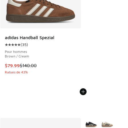
adidas Handball Spezial
(
35
)
Cote moyenne du client - [5 sur 5 étoiles], 35 commentair
Pour hommes
Brown / Cream
Cet article est en solde. Le prix est passé de $140.00 à $7
$79.99
$140.00
Rabais de 43%
Plus de couleurs dispo