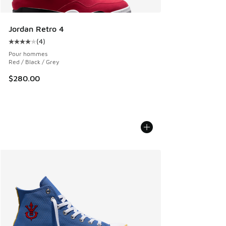
Jordan Retro 4
(
4
)
Cote moyenne du client - [4 sur 5 étoiles], 4 commentaires
Pour hommes
Red / Black / Grey
$280.00