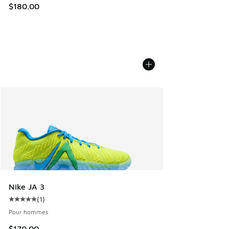
$180.00
Nike JA 3
(
1
)
Cote moyenne du client - [5 sur 5 étoiles], 1 commentaires
Pour hommes
$170.00