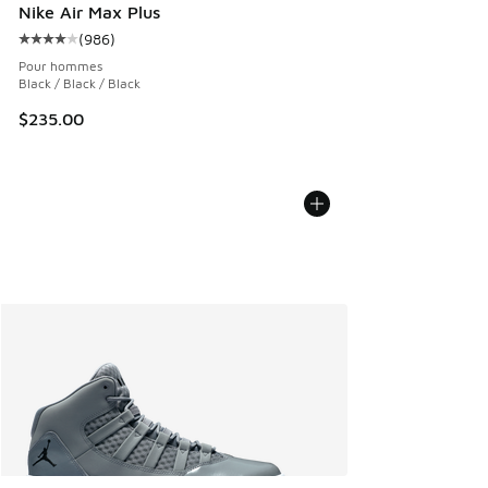
Nike Air Max Plus
(
986
)
Cote moyenne du client - [4 sur 5 étoiles], 986 commentai
Pour hommes
Black / Black / Black
$235.00