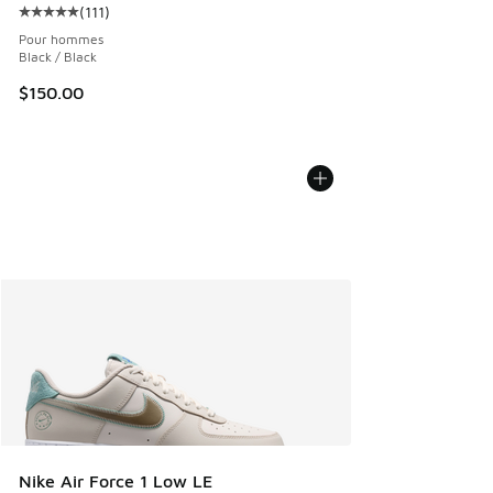
(
111
)
Cote moyenne du client - [5 sur 5 étoiles], 111 commentair
Pour hommes
Black / Black
$150.00
Nike Air Force 1 Low LE