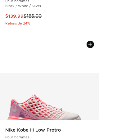
Pour hommes
Black / White / Silver
Cet article est en solde. Le prix est passé de $185.00 à $1
$139.99
$185.00
Rabais de 24%
Nike Kobe III Low Protro
Pour hommes