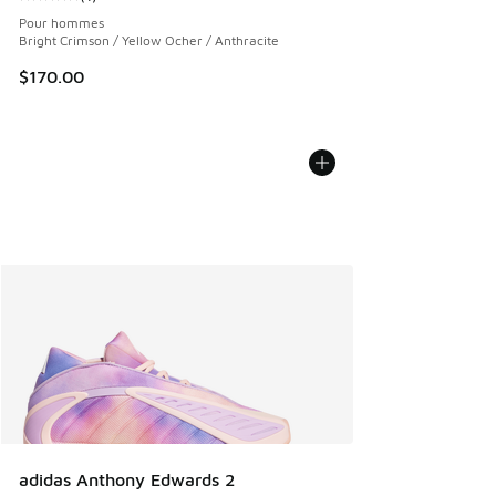
Cote moyenne du client - [5 sur 5 étoiles], 1 commentaires
Pour hommes
Bright Crimson / Yellow Ocher / Anthracite
$170.00
adidas Anthony Edwards 2