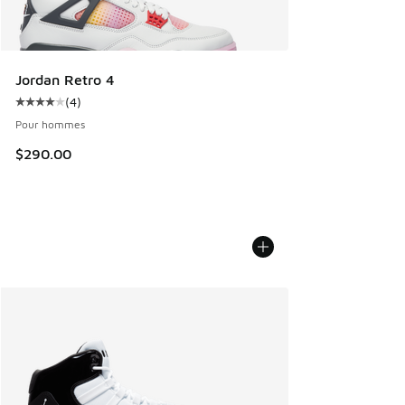
Jordan Retro 4
(
4
)
Cote moyenne du client - [4 sur 5 étoiles], 4 commentaires
Pour hommes
$290.00