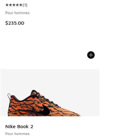
(
1
)
Cote moyenne du client - [5 sur 5 étoiles], 1 commentaires
Pour hommes
$235.00
Nike Book 2
Pour hommes