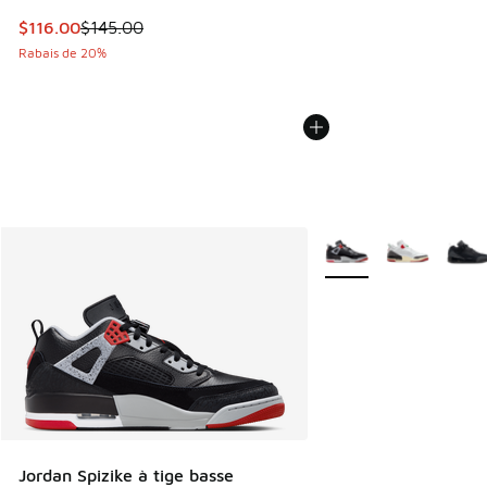
Cet article est en solde. Le prix est passé de $145.00 à $1
$116.00
$145.00
Rabais de 20%
Plus de couleurs dispo
Jordan Spizike à tige basse