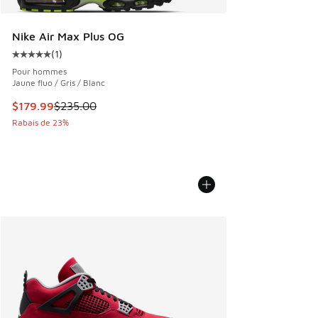
Nike Air Max Plus OG
(
1
)
Cote moyenne du client - [5 sur 5 étoiles], 1 commentaires
Pour hommes
Jaune fluo / Gris / Blanc
Cet article est en solde. Le prix est passé de $235.00 à $1
$179.99
$235.00
Rabais de 23%