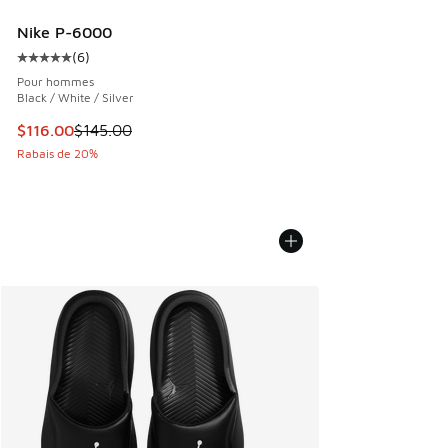
Nike P-6000
(
6
)
Cote moyenne du client - [5 sur 5 étoiles], 6 commentaires
Pour hommes
Black / White / Silver
Cet article est en solde. Le prix est passé de $145.00 à $1
$116.00
$145.00
Rabais de 20%