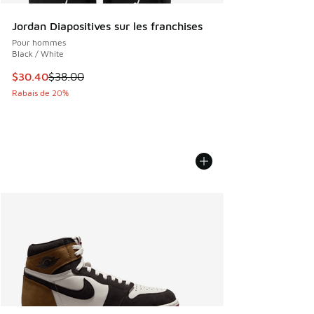
Jordan Diapositives sur les franchises
Pour hommes
Black / White
Cet article est en solde. Le prix est passé de $38.00 à $30
$30.40
$38.00
Rabais de 20%