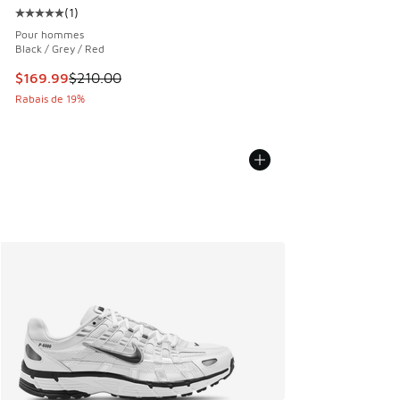
(
1
)
Cote moyenne du client - [5 sur 5 étoiles], 1 commentaires
Pour hommes
Black / Grey / Red
Cet article est en solde. Le prix est passé de $210.00 à $1
$169.99
$210.00
Rabais de 19%