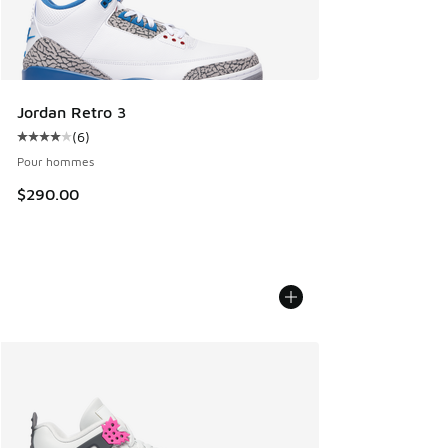
Jordan Retro 3
(
6
)
Cote moyenne du client - [4 sur 5 étoiles], 6 commentaires
Pour hommes
$290.00