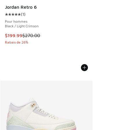
Jordan Retro 6
(
1
)
Cote moyenne du client - [5 sur 5 étoiles], 1 commentaires
Pour hommes
Black / Light Crimson
Cet article est en solde. Le prix est passé de $270.00 à $1
$199.99
$270.00
Rabais de 26%