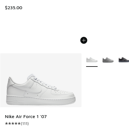
$235.00
Plus de couleurs dispo
Nike Air Force 1 '07
(
111
)
Cote moyenne du client - [5 sur 5 étoiles], 111 commentair