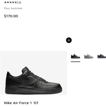
(
3
)
Cote moyenne du client - [5 sur 5 étoiles], 3 commentaires
Pour hommes
$170.00
Plus de couleurs dispo
Nike Air Force 1 '07