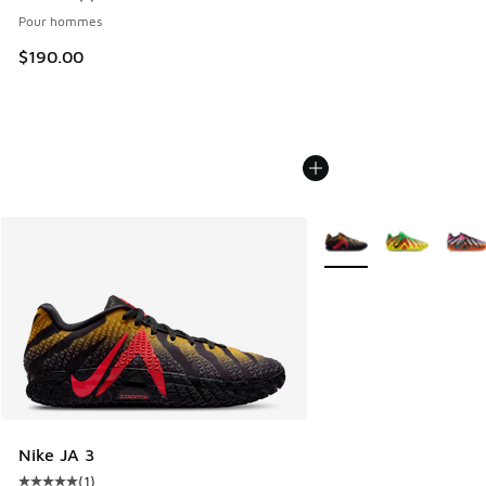
Cote moyenne du client - [4 sur 5 étoiles], 1 commentaires
Pour hommes
$190.00
Plus de couleurs dispo
Nike JA 3
(
1
)