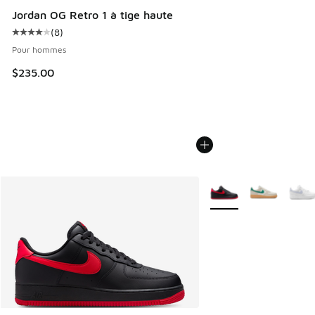
Jordan OG Retro 1 à tige haute
(
8
)
Cote moyenne du client - [4 sur 5 étoiles], 8 commentaires
Pour hommes
$235.00
Plus de couleurs dispo