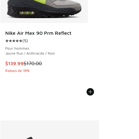
Nike Air Max 90 Prm Reflect
(
5
)
Cote moyenne du client - [5 sur 5 étoiles], 5 commentaires
Pour hommes
Jaune fluo / Anthracite / Noir
Cet article est en solde. Le prix est passé de $170.00 à $1
$139.99
$170.00
Rabais de 18%