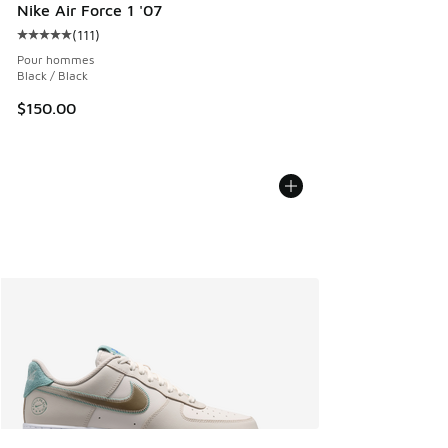
Nike Air Force 1 '07
(
111
)
Cote moyenne du client - [5 sur 5 étoiles], 111 commentair
Pour hommes
Black / Black
$150.00