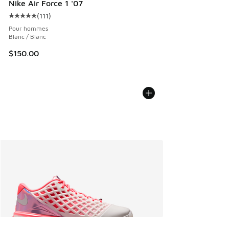
Nike Air Force 1 '07
(
111
)
Cote moyenne du client - [5 sur 5 étoiles], 111 commentair
Pour hommes
Blanc / Blanc
$150.00