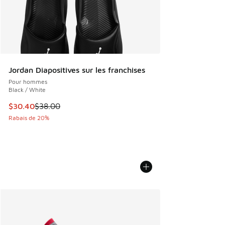
Jordan Diapositives sur les franchises
Pour hommes
Black / White
Cet article est en solde. Le prix est passé de $38.00 à $30
$30.40
$38.00
Rabais de 20%