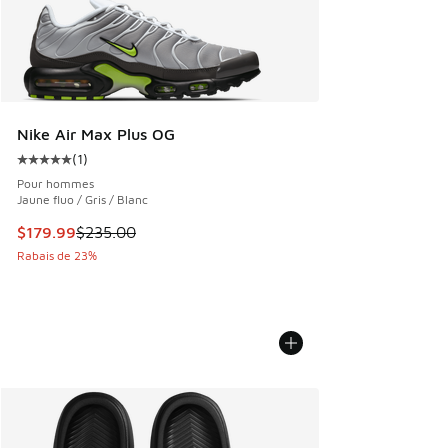
Nike Air Max Plus OG
(
1
)
Cote moyenne du client - [5 sur 5 étoiles], 1 commentaires
Pour hommes
Jaune fluo / Gris / Blanc
Cet article est en solde. Le prix est passé de $235.00 à $1
$179.99
$235.00
Rabais de 23%