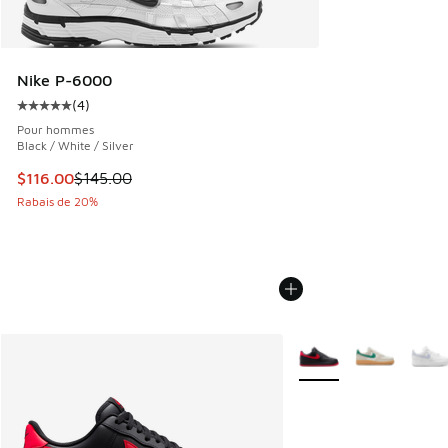
Nike P-6000
(
4
)
Cote moyenne du client - [5 sur 5 étoiles], 4 commentaires
Pour hommes
Black / White / Silver
Cet article est en solde. Le prix est passé de $145.00 à $1
$116.00
$145.00
Rabais de 20%
Plus de couleurs dispo