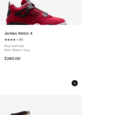
Jordan Retro 4
(
4
)
Cote moyenne du client - [4 sur 5 étoiles], 4 commentaires
Pour hommes
Red / Black / Grey
$280.00