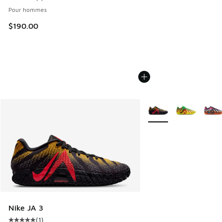
Cote moyenne du client - [4 sur 5 étoiles], 1 commentaires
Pour hommes
$190.00
Plus de couleurs dispo
Nike JA 3
(
1
)