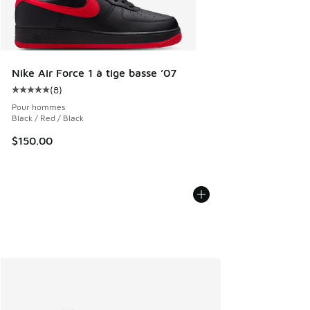
Nike Air Force 1 à tige basse ’07
(
8
)
Cote moyenne du client - [5 sur 5 étoiles], 8 commentaires
Pour hommes
Black / Red / Black
$150.00