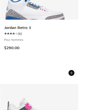
Jordan Retro 3
(
6
)
Cote moyenne du client - [4 sur 5 étoiles], 6 commentaires
Pour hommes
$290.00