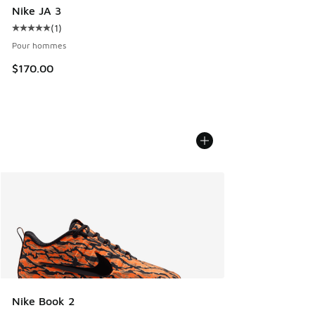
Nike JA 3
(
1
)
Cote moyenne du client - [5 sur 5 étoiles], 1 commentaires
Pour hommes
$170.00
Nike Book 2