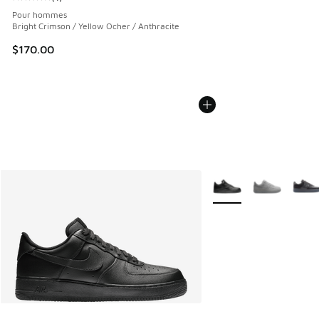
Cote moyenne du client - [5 sur 5 étoiles], 1 commentaires
Pour hommes
Bright Crimson / Yellow Ocher / Anthracite
$170.00
Plus de couleurs dispo