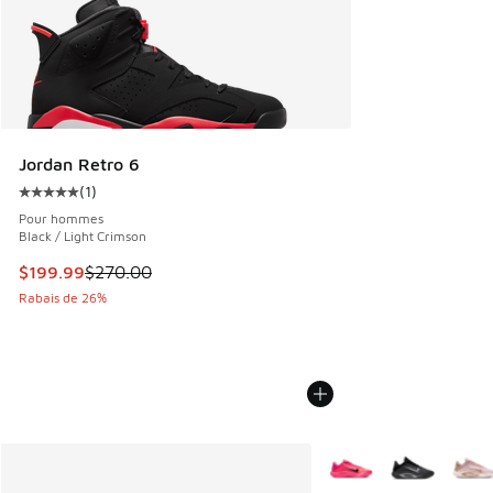
Jordan Retro 6
(
1
)
Cote moyenne du client - [5 sur 5 étoiles], 1 commentaires
Pour hommes
Black / Light Crimson
Cet article est en solde. Le prix est passé de $270.00 à $1
$199.99
$270.00
Rabais de 26%
Plus de couleurs dispo