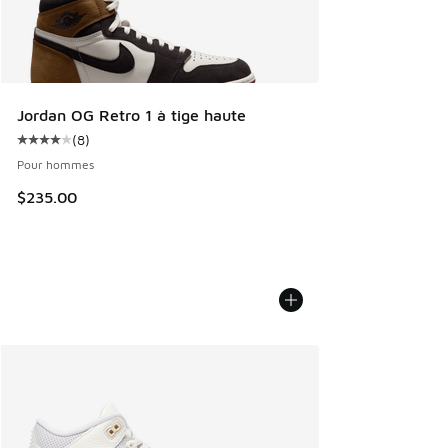
Jordan OG Retro 1 à tige haute
(
8
)
Cote moyenne du client - [4 sur 5 étoiles], 8 commentaires
Pour hommes
$235.00