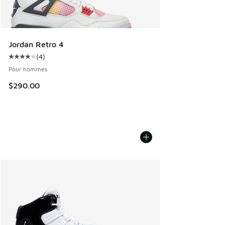
Jordan Retro 4
(
4
)
Cote moyenne du client - [4 sur 5 étoiles], 4 commentaires
Pour hommes
$290.00