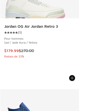
Jordan OG Air Jordan Retro 3
(
1
)
Cote moyenne du client - [5 sur 5 étoiles], 1 commentaires
Pour hommes
Sail / Jade Aura / Yellow
Cet article est en solde. Le prix est passé de $270.00 à $1
$179.99
$270.00
Rabais de 33%