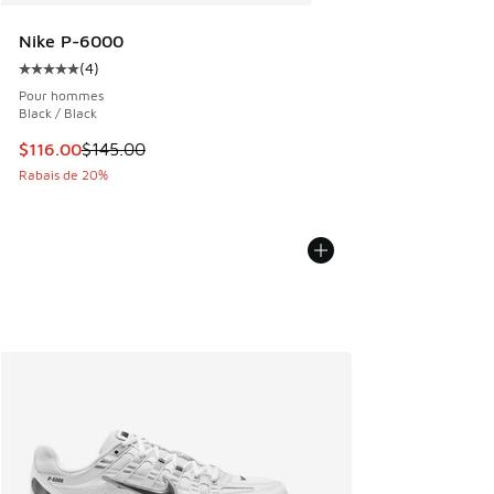
Nike P-6000
(
4
)
Cote moyenne du client - [5 sur 5 étoiles], 4 commentaires
Pour hommes
Black / Black
Cet article est en solde. Le prix est passé de $145.00 à $1
$116.00
$145.00
Rabais de 20%