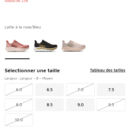
Rabais de 22%
Latte à la rose/Bleu
Veuillez sélectionner un modèle
*
Page 1 de 1 affichant 1 à 3 de 3 couleurs.
Sélectionner une taille
Tableau des tailles
Largeur: Largeur – B – Moyen
6.0
6.5
7.0
7.5
8.0
8.5
9.0
9.5
10.0