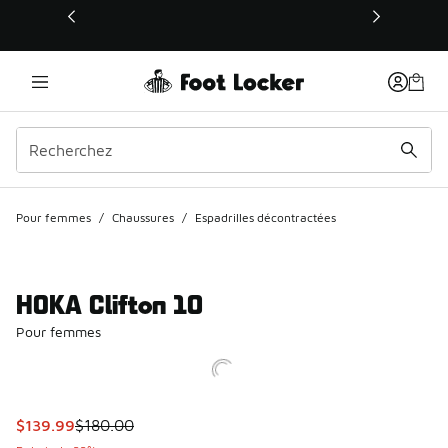
Ce lien s’ouvrira dans une nouvelle fenêtre
Pour femmes
/
Chaussures
/
Espadrilles décontractées
HOKA Clifton 10
Pour femmes
Cet article est en solde. Le prix est passé de $180.00 à $1
$139.99
$180.00