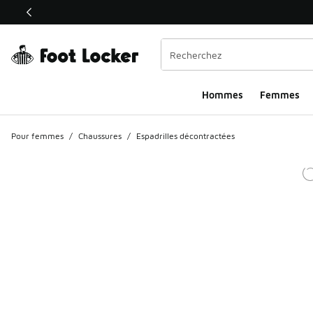
Ce lien s’ouvrira dans une nouvelle fenêtre
Hommes
Femmes
Pour femmes
/
Chaussures
/
Espadrilles décontractées