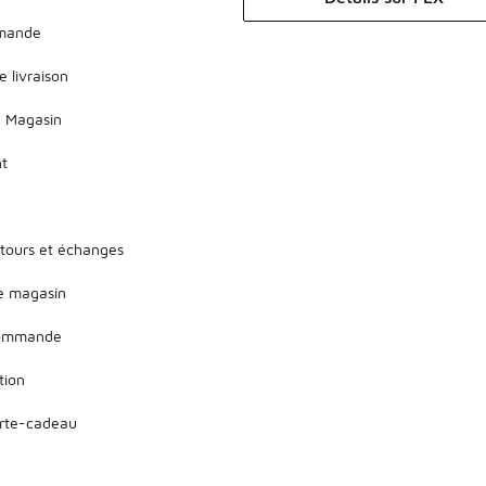
mmande
e livraison
 Magasin
nt
etours et échanges
de magasin
 commande
tion
arte-cadeau