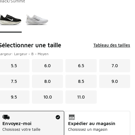
Black/Summit
Page 1 de 1 affichant 1 à 2 de 2 couleurs.
Veuillez sélectionner un modèle
*
Sélectionner une taille
Tableau des tailles
Largeur: Largeur – B – Moyen
5.5
6.0
6.5
7.0
7.5
8.0
8.5
9.0
9.5
10.0
11.0
Méthode d’expédition
Envoyez-moi
Expédier au magasin
Choisissez votre taille
Choisissez un magasin