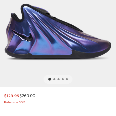
Cet article est en solde. Le prix est passé de $260.00 à $
$129.99
$260.00
Rabais de 50%