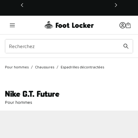
Ce lien s’ouvrira dans une nouvelle fenêtre
Pour hommes
/
Chaussures
/
Espadrilles décontractées
Nike G.T. Future
Pour hommes