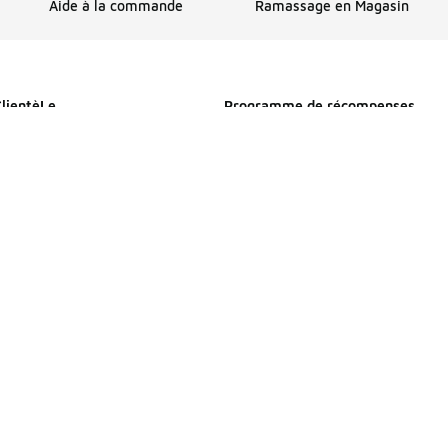
Aide à la commande
Ramassage en Magasin
ClientèLe
Programme de récompenses
Profitez de l’expédition, de récom
et plus encore avec FLX
s
Détails sur FLX
mmande
e livraison
 Magasin
nt
etours et échanges