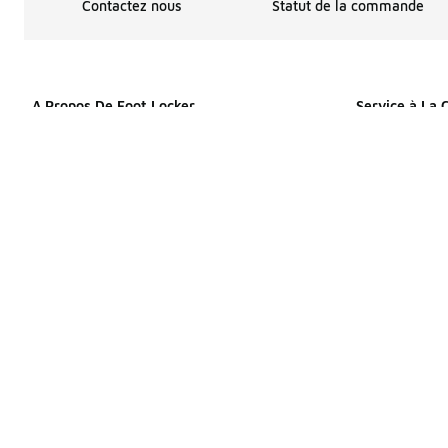
Contactez nous
Statut de la commande
A Propos De Foot Locker
Service à La 
Choix pour les publicités
Affirm
Menu d'aide
Contactez nou
À propos de nous
Aide à la co
Plan du site
Informations d
Produits de site
Ramassage en
Déclaration de confidentialité
Rabais Étudia
Programme des affiliés
Launch 101
Conditions d'utilisation
Politique de r