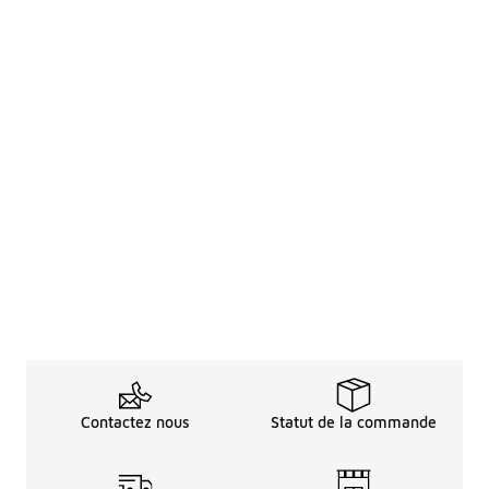
Contactez nous
Statut de la commande