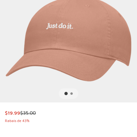
Cet article est en solde. Le prix est passé de $35.00 à $19
$19.99
$35.00
Rabais de 43%