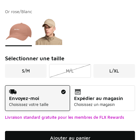
Or rose/Blanc
Veuillez sélectionner un modèle
*
Page 1 de 1 affichant 1 à 2 de 2 couleurs.
Sélectionner une taille
S/M
M/L
L/XL
Méthode d’expédition
Envoyez-moi
Expédier au magasin
Choisissez votre taille
Choisissez un magasin
Livraison standard gratuite pour les membres de FLX Rewards
Ajouter au panier