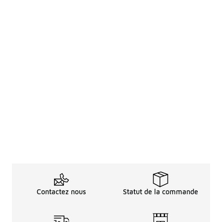
Contactez nous
Statut de la commande