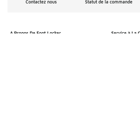
Contactez nous
Statut de la commande
A Propos De Foot Locker
Service à La 
Choix pour les publicités
Affirm
Menu d'aide
Contactez nou
À propos de nous
Aide à la co
Plan du site
Informations d
Produits de site
Ramassage en
Déclaration de confidentialité
Rabais Étudia
Programme des affiliés
Launch 101
Conditions d'utilisation
Politique de r