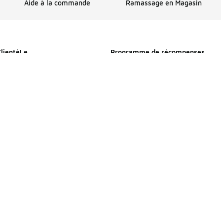
Aide à la commande
Ramassage en Magasin
ClientèLe
Programme de récompenses
Profitez de l’expédition, de récom
et plus encore avec FLX
s
Détails sur FLX
mmande
e livraison
 Magasin
nt
etours et échanges