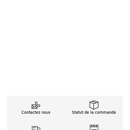
Contactez nous
Statut de la commande