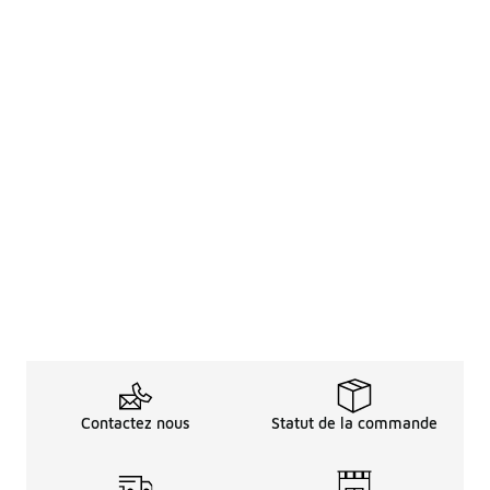
Contactez nous
Statut de la commande