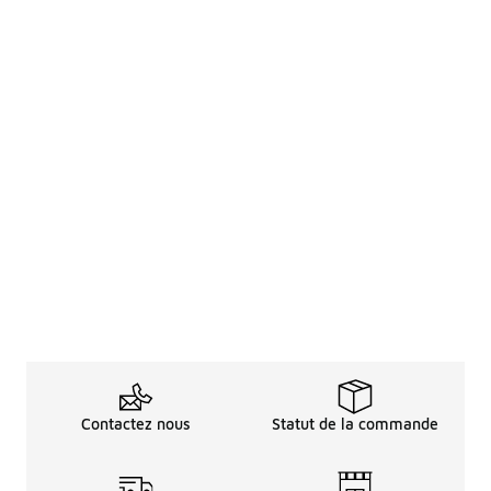
Contactez nous
Statut de la commande