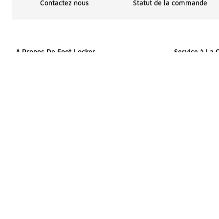
Contactez nous
Statut de la commande
A Propos De Foot Locker
Service à La 
Choix pour les publicités
Affirm
Menu d'aide
Contactez nou
À propos de nous
Aide à la co
Plan du site
Informations d
Produits de site
Ramassage en
Déclaration de confidentialité
Rabais Étudia
Programme des affiliés
Launch 101
Conditions d'utilisation
Politique de r