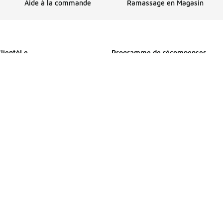
Aide à la commande
Ramassage en Magasin
ClientèLe
Programme de récompenses
Profitez de l’expédition, de récom
et plus encore avec FLX
s
Détails sur FLX
mmande
e livraison
 Magasin
nt
etours et échanges