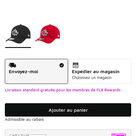
Veuillez sélectionner un modèle
*
Page 1 de 1 affichant 1 à 2 de 2 couleurs.
Méthode d’expédition
Envoyez-moi
Expédier au magasin
Choisissez un magasin
Livraison standard gratuite pour les membres de FLX Rewards
Ajouter au panier
Admissible au rabais