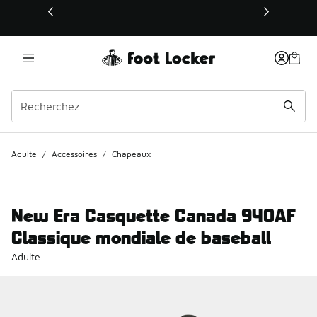
Ce lien s’ouvrira dans une nouvelle fenêtre
Adulte
/
Accessoires
/
Chapeaux
New Era Casquette Canada 940AF
Classique mondiale de baseball
Adulte